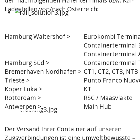
den nachfolgenden Hafenterminals bzw. Kai-
Ladestellen von/nach Österreich:
Hamburg Waltershof >
Eurokombi Termina
Containerterminal 
Containerterminal 
Hamburg Süd >
Containerterminal T
Bremerhaven Nordhafen >
CT1, CT2, CT3, NTB
Trieste
>
Punto Franco Nuovo
Koper Luka
>
KT
Rotterdam
>
RSC / Maasvlakte
Antwerpen
>
Main Hub
Der Versand Ihrer Container auf unseren
Zugsverbindungen ist eine umweltbewusste –